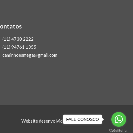
ontatos
(11) 4738 2222
(11) 94761 1355
caminhoesmega@gmail.com
FALE CONOSCO
Website desenvolvido por: Andréa Mari